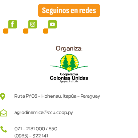
Organiza:

Ruta PY06 – Hohenau, Itapúa – Paraguay

agrodinamica@ccu.coop.py

071 – 2181 000 / 850
(0985) – 322 141